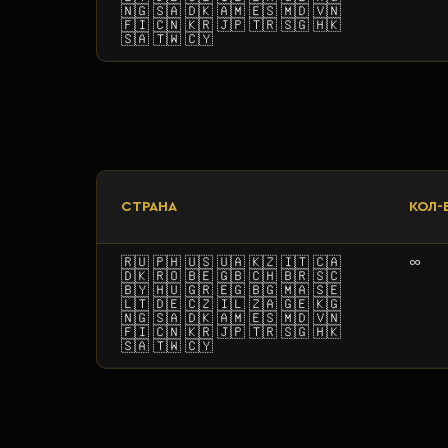
🇳🇬
🇸🇦 🇩🇰 🇦🇲 🇪🇸 🇲🇩 🇻🇳
🇫🇮 🇨🇳 🇰🇷 🇯🇵 🇹🇷 🇸🇬
🇭🇰
🇸🇦 🇹🇼 🇨🇾
СТРАНА
КОЛ-В
🇷🇺 🇵🇭 🇺🇸 🇺🇦 🇰🇿 🇮🇹 🇨🇦
∞
🇩🇰 🇷🇴 🇧🇪 🇬🇧 🇨🇭 🇧🇷 🇸🇨
🇧🇾 🇭🇺 🇬🇷
🇪🇬 🇧🇬 🇲🇦 🇸🇪
🇱🇹 🇩🇪 🇨🇿 🇮🇱 🇿🇦 🇬🇪 🇰🇬
🇳🇬
🇸🇦 🇩🇰 🇦🇲 🇪🇸 🇲🇩 🇻🇳
🇫🇮 🇨🇳 🇰🇷 🇯🇵 🇹🇷 🇸🇬
🇭🇰
🇸🇦 🇹🇼 🇨🇾